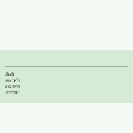
জীবনী
লেখালেখি
তথ্য কর্নার
যোগাযোগ
গুরুত্বপূর্ণ লিঙ্কসমূহ
ব্যবহারের শর্তাবলী
গোপনীয়তা নীতি