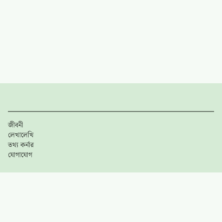
জীবনী
লেখালেখি
তথ্য কর্নার
যোগাযোগ
গুরুত্বপূর্ণ লিঙ্কসমূহ
ব্যবহারের শর্তাবলী
গোপনীয়তা নীতি