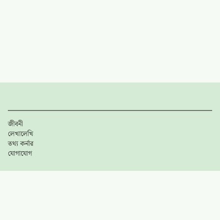
জীবনী
লেখালেখি
তথ্য কর্নার
যোগাযোগ
গুরুত্বপূর্ণ লিঙ্কসমূহ
ব্যবহারের শর্তাবলী
গোপনীয়তা নীতি